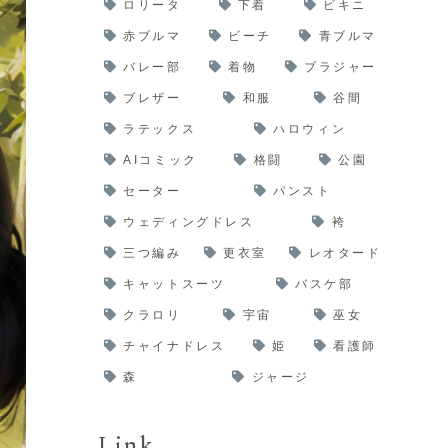
ロリータ
下着
ビキニ
赤ブルマ
ビーチ
青ブルマ
バレー部
着物
ブラジャー
ブレザー
和服
谷間
ラテックス
ハロウィン
AIコミック
格闘
公園
セーター
パンスト
ウェディングドレス
袴
三つ編み
更衣室
レオタード
キャットスーツ
バスケ部
クラロリ
宇宙
巫女
チャイナドレス
姫
看護師
森
ジャージ
Link