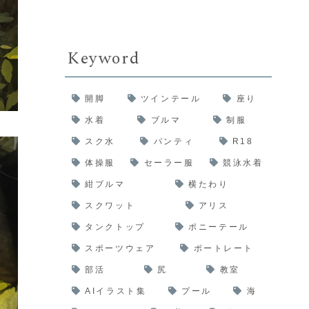
Keyword
開脚
ツインテール
座り
水着
ブルマ
制服
スク水
パンティ
R18
体操服
セーラー服
競泳水着
紺ブルマ
横たわり
スクワット
アリス
タンクトップ
ポニーテール
スポーツウェア
ポートレート
部活
尻
教室
AIイラスト集
プール
海