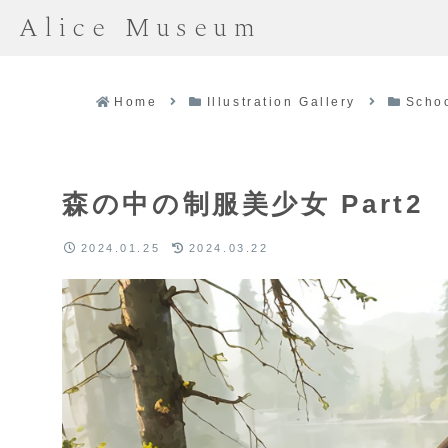
Alice Museum
Home
Illustration Gallery
Scho
森の中の制服美少女 Part2
2024.01.25
2024.03.22