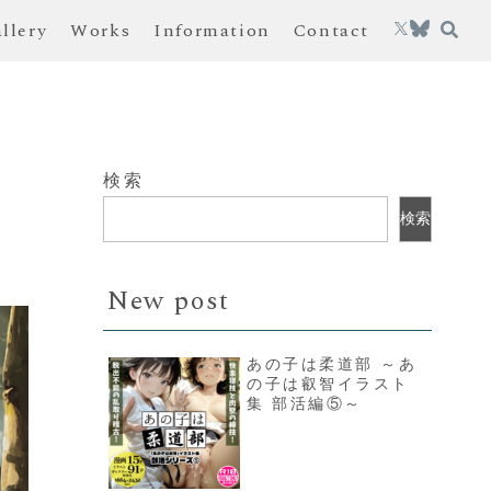
allery
Works
Information
Contact
検索
検索
New post
あの子は柔道部 ～あ
の子は叡智イラスト
集 部活編⑤～