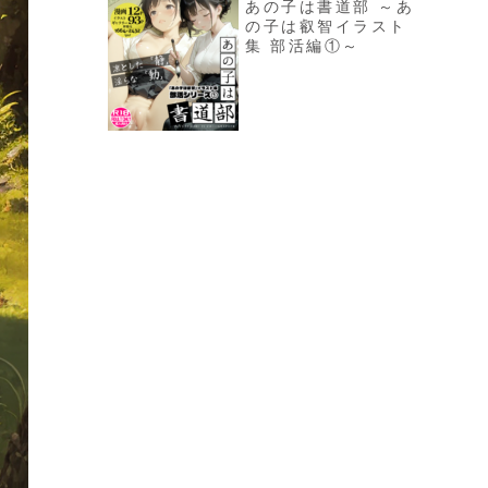
あの子は書道部 ～あ
の子は叡智イラスト
集 部活編①～