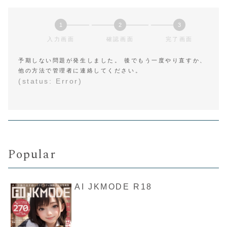
1
2
3
現
現
現
入力画面
確認画面
完了画面
在
在
在
表
表
表
予期しない問題が発生しました。 後でもう一度やり直すか、
示
示
示
他の方法で管理者に連絡してください。
さ
さ
さ
(status: Error)
れ
れ
れ
て
て
て
い
い
い
る
る
る
画
画
画
面
面
面
Popular
で
で
で
す。
す。
す。
AI JKMODE R18