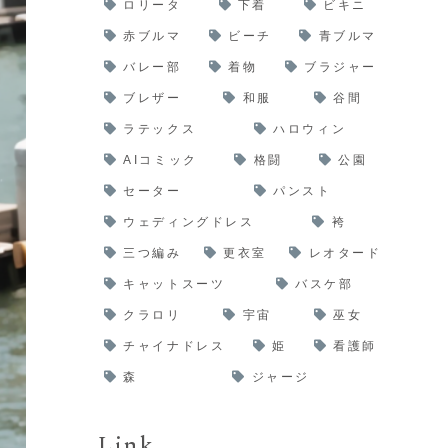
ロリータ
下着
ビキニ
赤ブルマ
ビーチ
青ブルマ
バレー部
着物
ブラジャー
ブレザー
和服
谷間
ラテックス
ハロウィン
AIコミック
格闘
公園
セーター
パンスト
ウェディングドレス
袴
三つ編み
更衣室
レオタード
キャットスーツ
バスケ部
クラロリ
宇宙
巫女
チャイナドレス
姫
看護師
森
ジャージ
Link