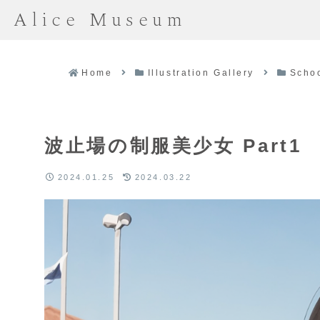
Alice Museum
Home
Illustration Gallery
Scho
波止場の制服美少女 Part1
2024.01.25
2024.03.22