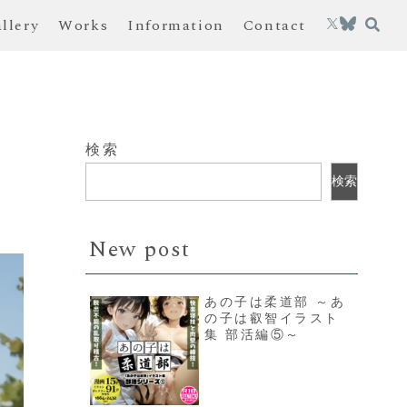
allery
Works
Information
Contact
検索
検索
New post
あの子は柔道部 ～あ
の子は叡智イラスト
集 部活編⑤～