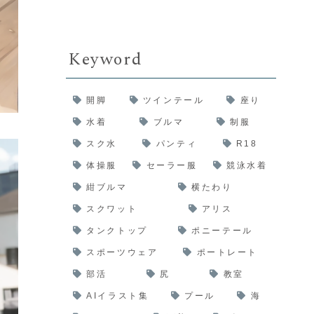
Keyword
開脚
ツインテール
座り
水着
ブルマ
制服
スク水
パンティ
R18
体操服
セーラー服
競泳水着
紺ブルマ
横たわり
スクワット
アリス
タンクトップ
ポニーテール
スポーツウェア
ポートレート
部活
尻
教室
AIイラスト集
プール
海