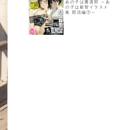
あの子は書道部 ～あ
の子は叡智イラスト
集 部活編①～