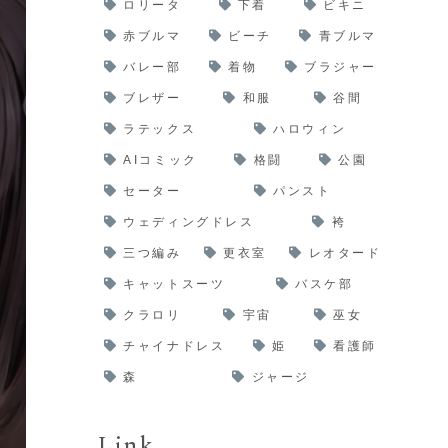
ロリータ
下着
ビキニ
赤ブルマ
ビーチ
青ブルマ
バレー部
着物
ブラジャー
ブレザー
和服
谷間
ラテックス
ハロウィン
AIコミック
格闘
公園
セーター
パンスト
ウェディングドレス
袴
三つ編み
更衣室
レオタード
キャットスーツ
バスケ部
クラロリ
宇宙
巫女
チャイナドレス
姫
看護師
森
ジャージ
Link