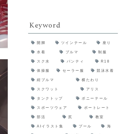
Keyword
開脚
ツインテール
座り
水着
ブルマ
制服
スク水
パンティ
R18
体操服
セーラー服
競泳水着
紺ブルマ
横たわり
スクワット
アリス
タンクトップ
ポニーテール
スポーツウェア
ポートレート
部活
尻
教室
AIイラスト集
プール
海