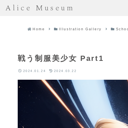
Alice Museum
Home
Illustration Gallery
Scho
戦う制服美少女 Part1
2024.01.24
2024.03.22