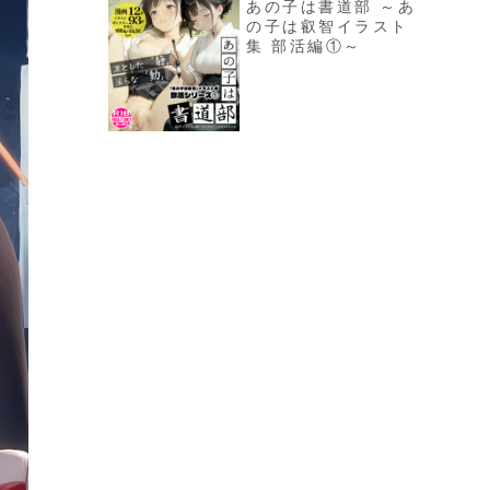
あの子は書道部 ～あ
の子は叡智イラスト
集 部活編①～