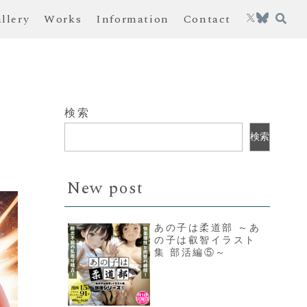
allery
Works
Information
Contact
検索
検索
New post
あの子は柔道部 ～あ
の子は叡智イラスト
集 部活編⑤～