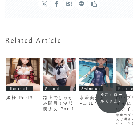
Related Article
Illustration Gallery
School Uniform
Swimsuit
Bloomer
横スクロー
姫様 Part3
路上でしゃが
水着美少女
白いブル
ルできます
み開脚！制服
Part17
イイね！
美少女 Part1
のツイン
ル美少女
学生のブル
えば紺色や
イメージす
が多いので
AIイラスト
を指定しな