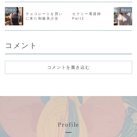
白いブルマ
たくさん生
ます。まぁ
と言うより
チョコレートを買い
セクシー看護師
上部の短パ
に来た制服美少女
Part2
いイメージ
るのかもし
ん。が、白
らしいです
コメント
コメントを書き込む
Profile