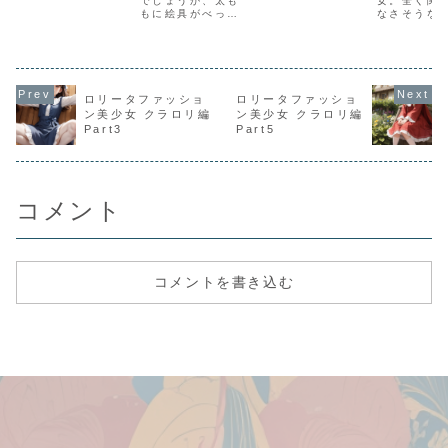
アリス風美少
でしょうか、太も
女。全く関
もに絵具がべっち
なさそうな
女
ゃりと付着してい
み合わせで
るアリスちゃん。
そんな事は
そしてそんな絵具
もいいくら
のついた太ももを
わいくて美
上げての大開脚ポ
です。
ーズはとても芸術
ロリータファッショ
ロリータファッショ
的で美しいので
ン美少女 クラロリ編
ン美少女 クラロリ編
す。
Part3
Part5
コメント
コメントを書き込む