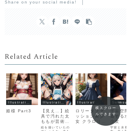
Share on your social media!
Related Article
Illustration Gallery
Illustration Gallery
Illustration Gallery
Swimsuit
横スクロー
姫様 Part3
【見え…】絵
ロリータファ
宇宙空間
ルできます
具で汚れた太
ッション美少
遊する水
ももが芸術
女 クラロリ編
少女
的！開脚する
Part1
絵を描いていたの
宇宙と水着