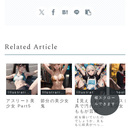
Related Article
Illustration Gallery
Illustration Gallery
Illustration Gallery
School Uniform
横スクロー
アスリート美
節分の美少女
【見え…】絵
パンスト
ルできます
少女 Part5
鬼
具で汚れた太
美少女 Pa
ももが芸術
的！開脚する
絵を描いていたの
アリス風美少
でしょうか、太も
もに絵具がべっち
女
ゃりと付着してい