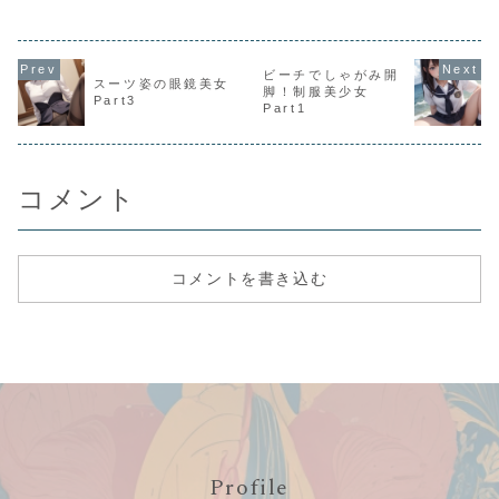
るアリスちゃん。
そしてそんな絵具
のついた太ももを
上げての大開脚ポ
ーズはとても芸術
ビーチでしゃがみ開
的で美しいので
スーツ姿の眼鏡美女
脚！制服美少女
す。
Part3
Part1
コメント
コメントを書き込む
Profile