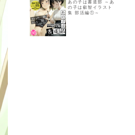
あの子は書道部 ～あ
の子は叡智イラスト
集 部活編①～