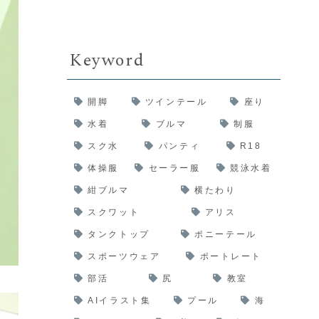
Keyword
開脚
ツインテール
座り
水着
ブルマ
制服
スク水
パンティ
R18
体操服
セーラー服
競泳水着
紺ブルマ
横たわり
スクワット
アリス
タンクトップ
ポニーテール
スポーツウェア
ポートレート
部活
尻
教室
AIイラスト集
プール
海