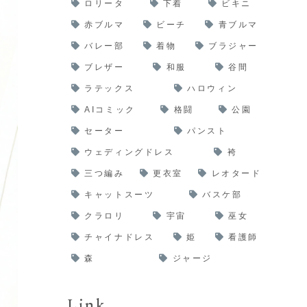
ロリータ
下着
ビキニ
赤ブルマ
ビーチ
青ブルマ
バレー部
着物
ブラジャー
ブレザー
和服
谷間
ラテックス
ハロウィン
AIコミック
格闘
公園
セーター
パンスト
ウェディングドレス
袴
三つ編み
更衣室
レオタード
キャットスーツ
バスケ部
クラロリ
宇宙
巫女
チャイナドレス
姫
看護師
森
ジャージ
Link