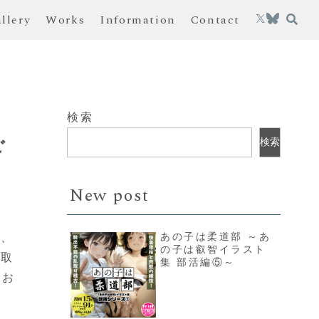
allery
Works
Information
Contact
検索
ご
検索
New post
あの子は柔道部 ～あ
と、
の子は叡智イラスト
り取
集 部活編⑤～
をお