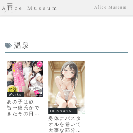
Alice Museum
Alice Museum
メニュー
温泉
Works
あの子は叡
智〜彼氏がで
Illustration Gallery
きたその日に
身体にバスタ
自分の部屋で
オルを巻いて
エッチしちゃ
大事な部分を
う清純可憐な