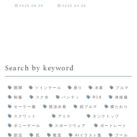
隠している温
制服美少女〜
2025.08.29
2025.03.06
泉女子
Search by keyword
開脚
ツインテール
座り
水着
ブルマ
制服
スク水
パンティ
R18
体操服
セーラー服
競泳水着
紺ブルマ
横たわり
スクワット
アリス
タンクトップ
ポニーテール
スポーツウェア
ポートレート
部活
尻
教室
AIイラスト集
プール