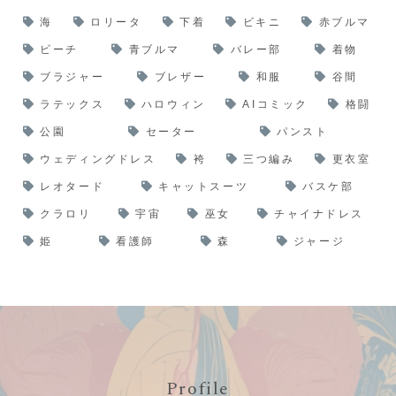
海
ロリータ
下着
ビキニ
赤ブルマ
ビーチ
青ブルマ
バレー部
着物
ブラジャー
ブレザー
和服
谷間
ラテックス
ハロウィン
AIコミック
格闘
公園
セーター
パンスト
ウェディングドレス
袴
三つ編み
更衣室
レオタード
キャットスーツ
バスケ部
クラロリ
宇宙
巫女
チャイナドレス
姫
看護師
森
ジャージ
Profile