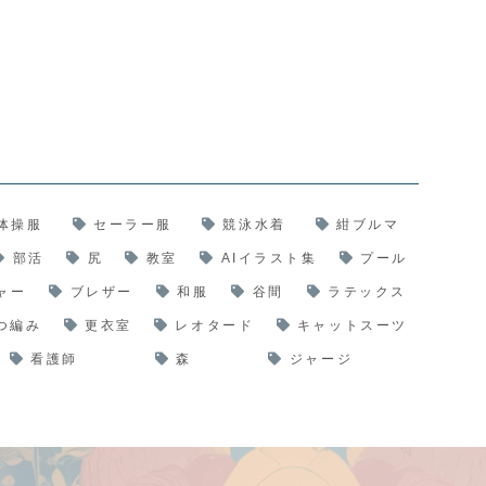
体操服
セーラー服
競泳水着
紺ブルマ
部活
尻
教室
AIイラスト集
プール
ャー
ブレザー
和服
谷間
ラテックス
つ編み
更衣室
レオタード
キャットスーツ
看護師
森
ジャージ