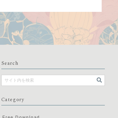
Search
Category
Free Download