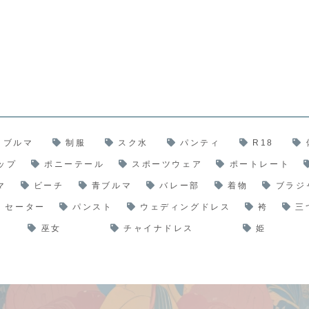
ブルマ
制服
スク水
パンティ
R18
ップ
ポニーテール
スポーツウェア
ポートレート
マ
ビーチ
青ブルマ
バレー部
着物
ブラジ
セーター
パンスト
ウェディングドレス
袴
三
巫女
チャイナドレス
姫