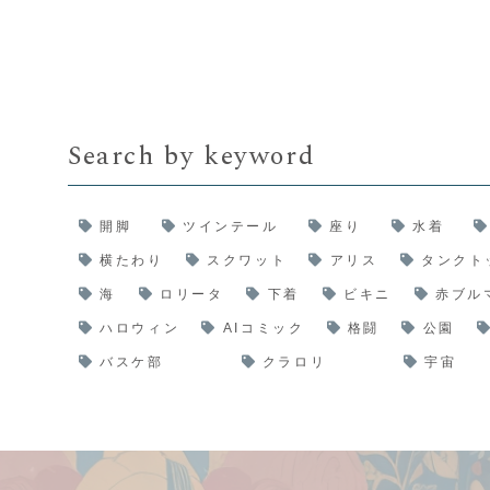
Search by keyword
開脚
ツインテール
座り
水着
横たわり
スクワット
アリス
タンクト
海
ロリータ
下着
ビキニ
赤ブル
ハロウィン
AIコミック
格闘
公園
バスケ部
クラロリ
宇宙