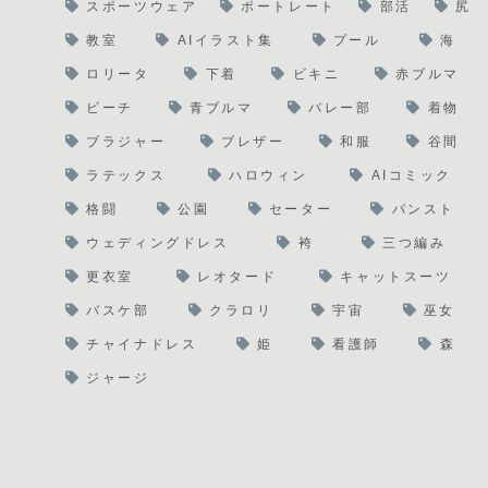
スポーツウェア
ポートレート
部活
尻
教室
AIイラスト集
プール
海
ロリータ
下着
ビキニ
赤ブルマ
ビーチ
青ブルマ
バレー部
着物
ブラジャー
ブレザー
和服
谷間
ラテックス
ハロウィン
AIコミック
格闘
公園
セーター
パンスト
ウェディングドレス
袴
三つ編み
更衣室
レオタード
キャットスーツ
バスケ部
クラロリ
宇宙
巫女
チャイナドレス
姫
看護師
森
ジャージ