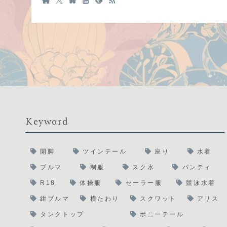
Keyword
開脚
ツインテール
座り
水着
ブルマ
制服
スク水
パンティ
R18
体操服
セーラー服
競泳水着
紺ブルマ
横たわり
スクワット
アリス
タンクトップ
ポニーテール