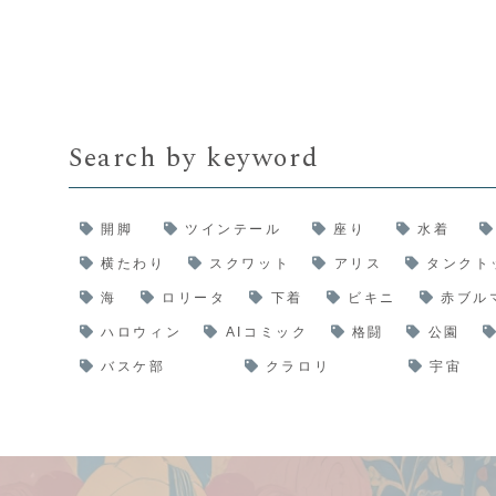
Search by keyword
開脚
ツインテール
座り
水着
横たわり
スクワット
アリス
タンクト
海
ロリータ
下着
ビキニ
赤ブル
ハロウィン
AIコミック
格闘
公園
バスケ部
クラロリ
宇宙