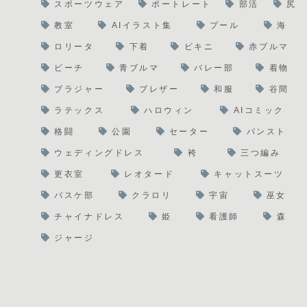
スポーツウェア
ポートレート
部活
尻
教室
AIイラスト集
プール
海
ロリータ
下着
ビキニ
赤ブルマ
ビーチ
青ブルマ
バレー部
着物
ブラジャー
ブレザー
和服
谷間
ラテックス
ハロウィン
AIコミック
格闘
公園
セーター
パンスト
ウェディングドレス
袴
三つ編み
更衣室
レオタード
キャットスーツ
バスケ部
クラロリ
宇宙
巫女
チャイナドレス
姫
看護師
森
ジャージ