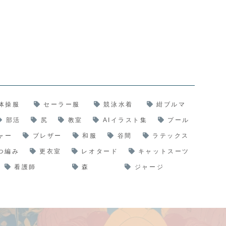
体操服
セーラー服
競泳水着
紺ブルマ
部活
尻
教室
AIイラスト集
プール
ャー
ブレザー
和服
谷間
ラテックス
つ編み
更衣室
レオタード
キャットスーツ
看護師
森
ジャージ