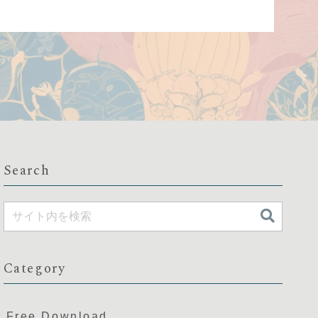
Search
Category
Free Download