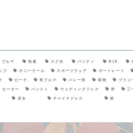
ブルマ
制服
スク水
パンティ
R18
ップ
ポニーテール
スポーツウェア
ポートレート
マ
ビーチ
青ブルマ
バレー部
着物
ブラジ
セーター
パンスト
ウェディングドレス
袴
三
巫女
チャイナドレス
姫