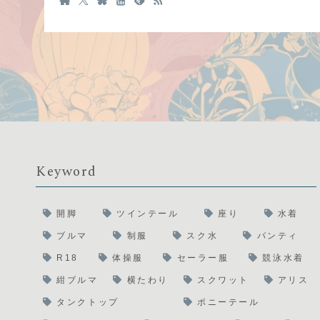
Keyword
開脚
ツインテール
座り
水着
ブルマ
制服
スク水
パンティ
R18
体操服
セーラー服
競泳水着
紺ブルマ
横たわり
スクワット
アリス
タンクトップ
ポニーテール